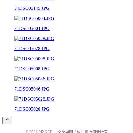
34DSC05145.JPG
71DSC05004.JPG
71DSC05028.JPG
71DSC05008.JPG
71DSC05046.JPG
71DSC05028.JPG
© 2026
PIXNET
｜
文章與圖片權利屬原作者所有