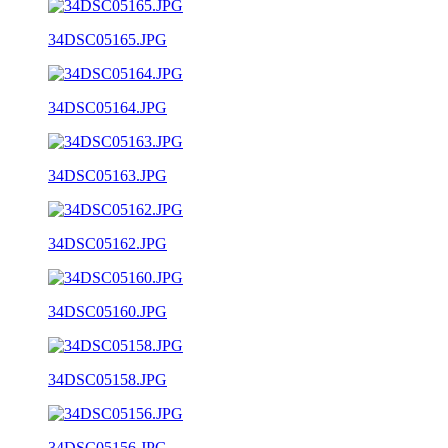
34DSC05165.JPG
34DSC05164.JPG
34DSC05163.JPG
34DSC05162.JPG
34DSC05160.JPG
34DSC05158.JPG
34DSC05156.JPG