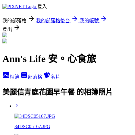
登入
我的部落格
我的部落格後台
我的帳號
登出
Ann's Life 安。心食旅
相簿
部落格
名片
美麗信青庭花園早午餐 的相簿照片
34DSC05167.JPG