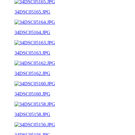
34DSC05165.JPG
34DSC05164.JPG
34DSC05163.JPG
34DSC05162.JPG
34DSC05160.JPG
34DSC05158.JPG
34DSC05156.JPG