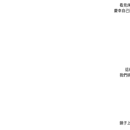
看見
慶幸自己
這
我們
鏡子