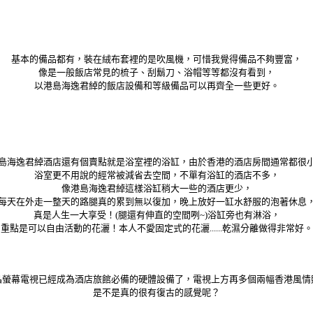
基本的備品都有，裝在絨布套裡的是吹風機，可惜我覺得備品不夠豐富，
像是一般飯店常見的梳子、刮鬍刀、浴帽等等都沒有看到，
以港島海逸君綽的飯店設備和等級備品可以再齊全一些更好。
島海逸君綽酒店還有個賣點就是浴室裡的浴缸，由於香港的酒店房間通常都很
浴室更不用說的經常被減省去空間，不單有浴缸的酒店不多，
像港島海逸君綽這樣浴缸稍大一些的酒店更少，
每天在外走一整天的路腿真的累到無以復加，晚上放好一缸水舒服的泡著休息
真是人生一大享受！(腿還有伸直的空間咧~)浴缸旁也有淋浴，
重點是可以自由活動的花灑！本人不愛固定式的花灑......乾濕分離做得非常好。
晶螢幕電視已經成為酒店旅館必備的硬體設備了，電視上方再多個兩幅香港風情
是不是真的很有復古的感覺呢？