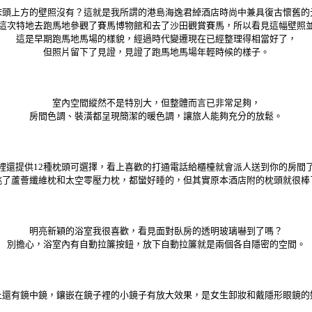
床頭上方的壁照沒有？這就是我所謂的港島海逸君綽酒店時尚中兼具復古懷舊的
這次特地去跑馬地參觀了賽馬博物館和去了沙田觀賞賽馬，所以看見這幅壁照
這是早期跑馬地馬場的樣貌，經過時代變遷現在已經整理得相當好了，
但照片留下了見證，見證了跑馬地馬場年輕時候的樣子。
室內空間縱然不是特別大，但整體而言已非常足夠，
房間色調、裝潢都呈現簡潔的暖色調，讓旅人能夠充分的放鬆。
裡還提供12種枕頭可選擇，看上喜歡的打通電話給櫃檯就會派人送到你的房間
挑了蘆薈纖維枕和太空零壓力枕，都蠻好睡的，但其實原本酒店附的枕頭就很棒
明亮新穎的浴室我很喜歡，看見面對臥房的透明玻璃嚇到了嗎？
別擔心，浴室內有自動拉簾按鈕，放下自動拉簾就是兩個各自隱密的空間。
上還有鏡中鏡，鑲嵌在鏡子裡的小鏡子有放大效果，是女生卸妝和戴隱形眼鏡的