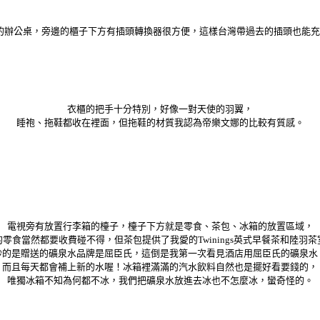
的辦公桌，旁邊的櫃子下方有插頭轉換器很方便，這樣台灣帶過去的插頭也能充
衣櫃的把手十分特別，好像一對天使的羽翼，
睡袍、拖鞋都收在裡面，但拖鞋的材質我認為帝樂文娜的比較有質感。
電視旁有放置行李箱的檯子，檯子下方就是零食、茶包、冰箱的放置區域，
零食當然都要收費碰不得，但茶包提供了我愛的Twinings英式早餐茶和陸羽
妙的是贈送的礦泉水品牌是屈臣氏，這倒是我第一次看見酒店用屈臣氏的礦泉水
而且每天都會補上新的水喔！冰箱裡滿滿的汽水飲料自然也是擺好看要錢的，
唯獨冰箱不知為何都不冰，我們把礦泉水放進去冰也不怎麼冰，蠻奇怪的。