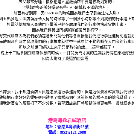
床又非常好睡，價格也是五星級酒店中算是較為划算的，
惜這麼多的美好還是有些小小遺憾和不滿的地方，
前面有提到第一天check in的時候因為我們太早到無法先入房，
到五點多返回酒店領房卡入房的時候等了一個多小時都等不到我們的行李送上
打電話給櫃檯人員他們回覆說已經在處理我們的行李很快就會送上來，
因為我們趕著出門卻遲遲都沒等到行李，
好交代酒店因為我們必須趕著出門請他們等會直接幫我們把行李送進房間裡就
備離開酒店時才發現我們的行李根本就從中午就原封不動的躺在大門旁的行李
所以之前說已經送上來了只是敷衍的話........這些都算了，
晚上十二點多回到酒店休息的時候，一打開房門才真的是讓我們愣在原地好幾秒..
因為太驚訝了我還拍照留證。
不誇張，我不知道酒店人員是怎麼送行李進房的，但是這個景象確實讓我們很
難道把行李好好的擺好很困難嗎？這樣兩個行李箱紛飛的樣子真的讓我疑惑了
讓我對酒店的服務扣了不少分數，希望酒店能再將服務做得更完整一點就很完
港島海逸君綽酒店
地址：香港北角油街23號
電話：(852)2121 2688