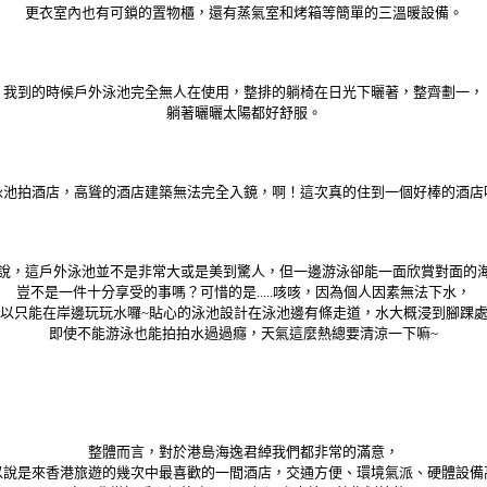
更衣室內也有可鎖的置物櫃，還有蒸氣室和烤箱等簡單的三溫暖設備。
我到的時候戶外泳池完全無人在使用，整排的躺椅在日光下曬著，整齊劃一，
躺著曬曬太陽都好舒服。
泳池拍酒店，高聳的酒店建築無法完全入鏡，啊！這次真的住到一個好棒的酒店
說，這戶外泳池並不是非常大或是美到驚人，但一邊游泳卻能一面欣賞對面的
豈不是一件十分享受的事嗎？可惜的是.....咳咳，因為個人因素無法下水，
以只能在岸邊玩玩水囉~貼心的泳池設計在泳池邊有條走道，水大概浸到腳踝
即使不能游泳也能拍拍水過過癮，天氣這麼熱總要清涼一下嘛~
整體而言，對於港島海逸君綽我們都非常的滿意，
以說是來香港旅遊的幾次中最喜歡的一間酒店，交通方便、環境氣派、硬體設備