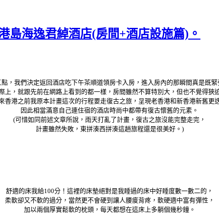
~港島海逸君綽酒店(房間+酒店設施篇)。
五點，我們決定返回酒店吃下午茶順道領房卡入房，進入房內的那瞬間真是既緊
際上，就跟先前在網路上看到的都一樣，房間雖然不算特別大，但也不覺得狹
來香港之前我原本計畫這次的行程要走復古之旅，呈現老香港和新香港新舊更
因此相當滿意自己連住宿的酒店時尚中都帶有復古懷舊的元素。
(可惜如同前述文章所說，雨天打亂了計畫，復古之旅沒能完整走完，
計畫雖然失敗，東拼湊西拼湊這趟旅程還是很美好。)
舒適的床我給100分！這裡的床墊絕對是我睡過的床中好睡度數一數二的，
柔軟卻又不軟的過分，當然更不會硬到讓人腰痠背疼，軟硬適中富有彈性，
加以兩個厚實鬆軟的枕頭，每天都想在這床上多躺個幾秒鐘。