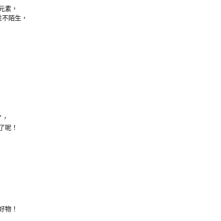
元素，
並不陌生，
了，
了呢！
好物！