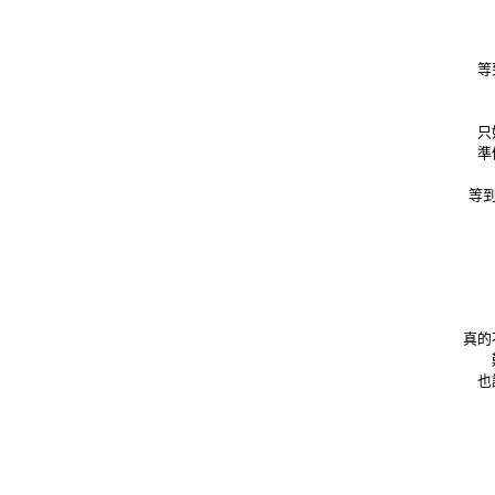
等
只
準
等到
真的
也