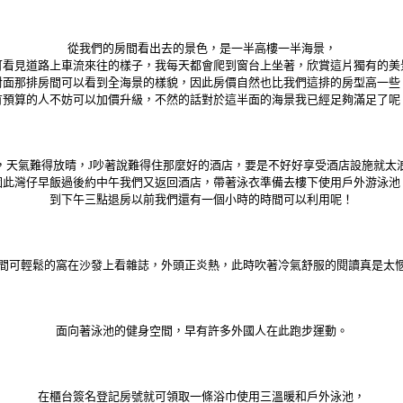
從我們的房間看出去的景色，是一半高樓一半海景，
可看見道路上車流來往的樣子，我每天都會爬到窗台上坐著，欣賞這片獨有的美
對面那排房間可以看到全海景的樣貌，因此房價自然也比我們這排的房型高一些
有預算的人不妨可以加價升級，不然的話對於這半面的海景我已經足夠滿足了呢
，天氣難得放晴，J吵著說難得住那麼好的酒店，要是不好好享受酒店設施就太
因此灣仔早飯過後約中午我們又返回酒店，帶著泳衣準備去樓下使用戶外游泳池
到下午三點退房以前我們還有一個小時的時間可以利用呢！
間可輕鬆的窩在沙發上看雜誌，外頭正炎熱，此時吹著冷氣舒服的閱讀真是太
面向著泳池的健身空間，早有許多外國人在此跑步運動。
在櫃台簽名登記房號就可領取一條浴巾使用三溫暖和戶外泳池，