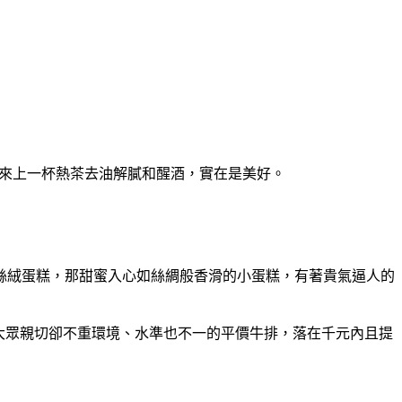
能夠來上一杯熱茶去油解膩和醒酒，實在是美好。
絲絨蛋糕，那甜蜜入心如絲綢般香滑的小蛋糕，有著貴氣逼人的
合大眾親切卻不重環境、水準也不一的平價牛排，落在千元內且提