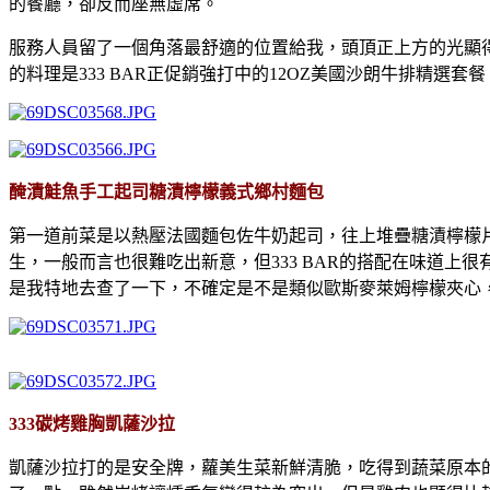
的餐廳，卻反而座無虛席。
服務人員留了一個角落最舒適的位置給我，頭頂正上方的光顯
的料理是333 BAR正促銷強打中的12OZ美國沙朗牛排精選套餐，
醃漬鮭魚手工起司糖漬檸檬義式鄉村麵包
第一道前菜是以熱壓法國麵包佐牛奶起司，往上堆疊糖漬檸檬
生，一般而言也很難吃出新意，但333 BAR的搭配在味道
是我特地去查了一下，不確定是不是類似歐斯麥萊姆檸檬夾心
333碳烤雞胸凱薩沙拉
凱薩沙拉打的是安全牌，蘿美生菜新鮮清脆，吃得到蔬菜原本的