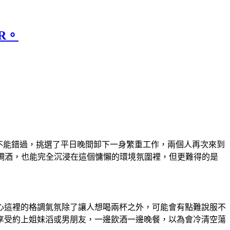
R。
，自然不能錯過，挑選了平日晚間卸下一身繁重工作，兩個人再次來到
餐只是點杯調酒，也能完全沉浸在這個慵懶的環境氛圍裡，但更難得的是
來還在擔心這裡的格調氣氛除了讓人想喝兩杯之外，可能會有點難說服不
享受約上姐妹滔或男朋友，一邊飲酒一邊晚餐，以為會冷清空蕩