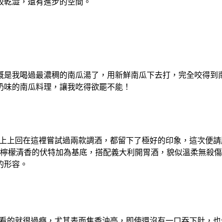
較乾澀，還有進步的空間。
概是我喝過最濃稠的南瓜湯了，用新鮮南瓜下去打，完全咬得到
奶味的南瓜料理，讓我吃得欲罷不能！
加上上回在這裡嘗試過兩款調酒，都留下了極好的印象，這次便
新鮮荔枝和帶以檸檬清香的伏特加為基底，搭配義大利開胃酒，貌似溫
好的形容。
用看的就很過癮，尤其表面焦香油亮，即使還沒有一口吞下肚，