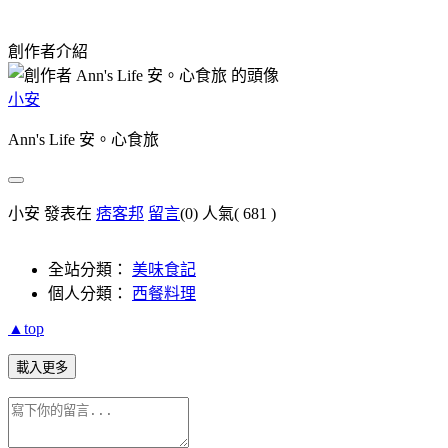
創作者介紹
小安
Ann's Life 安。心食旅
小安 發表在
痞客邦
留言
(0)
人氣(
681
)
全站分類：
美味食記
個人分類：
西餐料理
▲top
載入更多