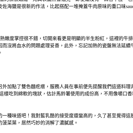
佐海鹽是很新的作法，比起搭配一堆掩蓋牛肉原味的重口味sau
的熟嫩度掌控很不錯，切開來看更是明顯的半生粉紅，這裡的牛
因而沒將血水的問題處理妥善，此外，忘記加熱的瓷盤無法延續
。
另外加點了雙色麵疙瘩，服務人員在事前便先提醒我們這道料理
次這樣吃到綿軟的塊狀，估計馬鈴薯使用的成份高，不用像嚼口香
的一種味道吧！我對藍乳酪的接受度還蠻高的，久了甚至覺得這
的菠菜葉，居然巧妙的消解了濃膩感。