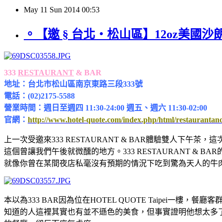
May
11
Sun
2014
00:53
。【邀 § 台北‧松山區】12oz美國沙朗牛
333
RESTAURANT
& BAR
地址：台北市松山區南京東路三段333號
電話：(02)2175-5588
營業時間：週日至週四 11:30-24:00 週五、週六 11:30-02:00
官
網：
http://www.hotel-quote.com/index.php/html/restaurantan
上一次受邀來333 RESTAURANT & BAR體驗雙人
這個曾讓我們午後就微醺的地方。333 RESTAURANT & 
就像你曾在某間夜店私毫沒有預期的情況下吃到驚為天人的牛肉麵
本以為333 BAR因為位在HOTEL QUOTE Taipe
知道的人這裡其實也有並不遜色的美食，但事實證明他想太多