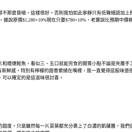
得不那麼昏暗，這樣很好，否則我怕如此寧靜只有低聲細語加上
據說原價$1,280+10%現在只要$780+10%，老實說比預期中
片和煙燻鮭魚，看似三、五口就能完食的開胃小點不論是夾層手
上很有新鮮感，特別有檸檬的甜香縈繞在嘴裡，我一直覺得這股味道
，可以確定的是這滋味很討喜。
甜度，只是雖然每一片菜葉都充分裹上了白濃的凱薩醬，我們仍覺