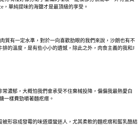
ce，單純提味的海鹽才是最頂級的享受。
排肉質有一定水準，對於一向喜歡肋眼的我們來說，沙朗也有不
牛排的溫度，是有些小小的遺憾，除此之外，肉食主義的我和J
非常濃郁，大概怕我們會承受不住棄械投降，偏偏我最熱愛白
糖一樣費勁嚼著麵疙瘩。
股被形容成發霉的味道還蠻迷人，尤其柔軟的麵疙瘩和藍乳酪結