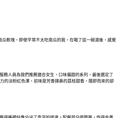
南瓜軟塊，即使平常不太吃南瓜的我，在喝了這一碗湯後，感覺
請服務人員為我們推薦適合女生，口味偏甜的系列，最後選定了
柔無殺傷力的淡粉紅色澤，前味是芳香撲鼻的荔枝甜香，隨即而來的卻
也覺得嘴裡好像分泌了垂涎的唾液。配餐部分很簡單，炸得金黃