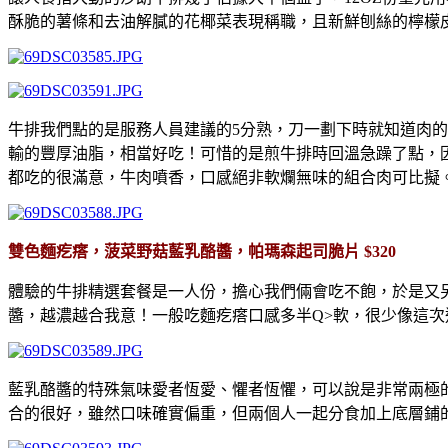
酥脆的薯條和去油解膩的花椰菜表現稱職，且新鮮刨絲的檸檬皮
牛排我們點的是服務人員建議的5分熟，刀一劃下時就知道肉
輸的豐厚油脂，相當好吃！可惜的是煎牛排時回溫急躁了點，
都吃的很滿意，牛肉噴香，口感絕非軟爛無味的組合肉可比擬
雙色麵疙瘩，菠菜野菇藍乳酪醬，帕瑪森起司脆片 $320
體驗的牛排精選套餐是一人份，擔心我們倆會吃不飽，於是又
醬，越濃越合我意！一般吃麵疙瘩口感多半Q>軟，很少像這
藍乳酪醬的特殊氣味愛者恆愛、懼者恆懼，可以說是非常兩極
合的很好，雖然口味確實偏重，但兩個人一起分食加上底層鋪