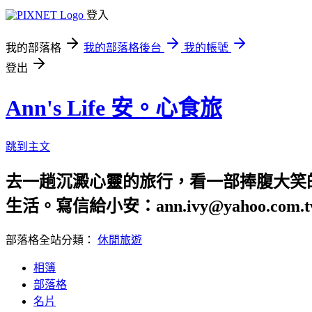
登入
我的部落格
我的部落格後台
我的帳號
登出
Ann's Life 安。心食旅
跳到主文
去一趟沉澱心靈的旅行，看一部捧腹大笑
生活。寫信給小安：ann.ivy@yahoo.com.t
部落格全站分類：
休閒旅遊
相簿
部落格
名片