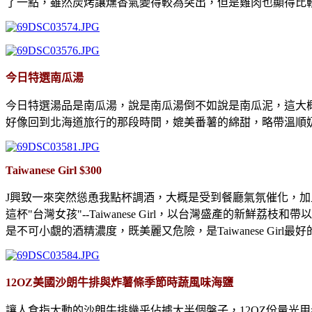
了一點，雖然炭烤讓燻香氣變得較為突出，但是雞肉也顯得比
今日特選南瓜湯
今日特選湯品是南瓜湯，說是南瓜湯倒不如說是南瓜泥，這大
好像回到北海道旅行的那段時間，媲美番薯的綿甜，略帶溫順
Taiwanese Girl $300
J興致一來突然慫恿我點杯調酒，大概是受到餐廳氣氛催化，
這杯"台灣女孩"--Taiwanese Girl，以台灣盛產的
是不可小覷的酒精濃度，既美麗又危險，是Taiwanese Girl最
12OZ美國沙朗牛排與炸薯條季節時蔬風味海鹽
讓人食指大動的沙朗牛排幾乎佔據大半個盤子，12OZ份量光