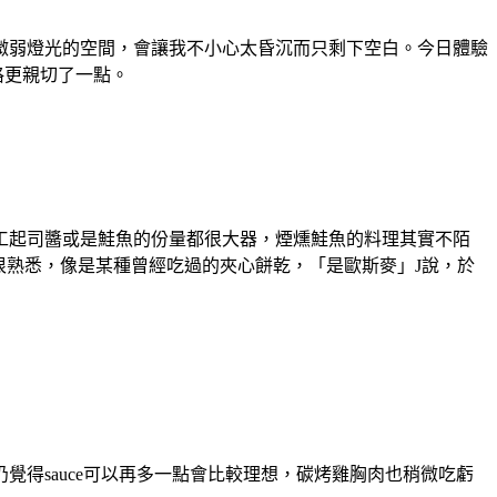
微弱燈光的空間，會讓我不小心太昏沉而只剩下空白。今日體驗
價格更親切了一點。
工起司醬或是鮭魚的份量都很大器，煙燻鮭魚的料理其實不陌
很熟悉，像是某種曾經吃過的夾心餅乾，「是歐斯麥」J說，於
得sauce可以再多一點會比較理想，碳烤雞胸肉也稍微吃虧