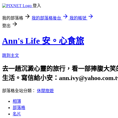
登入
我的部落格
我的部落格後台
我的帳號
登出
Ann's Life 安。心食旅
跳到主文
去一趟沉澱心靈的旅行，看一部捧腹大笑
生活。寫信給小安：ann.ivy@yahoo.com.t
部落格全站分類：
休閒旅遊
相簿
部落格
名片