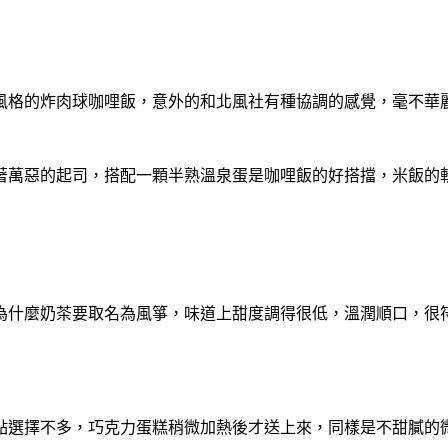
風格的炸肉球咖哩飯，意外的和北風社有種協調的感覺，毫不華
著萬惡的起司，搭配一顆半熟溫泉蛋是咖哩飯的好搭擋，米飯的
為什麼奶茶要取名為風箏，味道上甜度調得很低，溫潤順口，很
點選擇不多，巧克力蛋糕稍微加熱後才送上來，同樣是不甜膩的