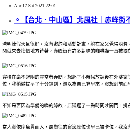
Apr
17
Sat
2021
22:01
。【台北．中山區】北風社｜赤峰街不
清明連假天氣很好，沒有邀約和活動計畫，躺在家又覺得浪費
閒就來去換個地方待著，赤峰街有許多對味的咖啡廳一直被擱
穿梭在毫不起眼的尋常巷弄間，想起了小時候放課後在外婆家
位，我稍微提早了十分鐘到，還以為自己算早來，沒想到前面
不知是否因為準備的晚的緣故，店延遲了一點時間才開門，排
當人潮依序魚貫而入，最嚮往的窗邊座位也早已被卡位，我沒