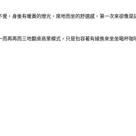
不覺，身後有暖黃的燈光，席地而坐的舒適感，第一次來卻像是
一而再再而三地翻桌商業模式，只是包容著有緣進來坐坐喝杯咖